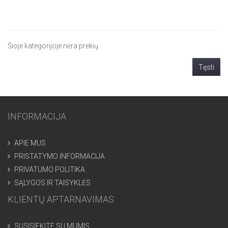
Šioje kategorijoje nėra prekių.
Tęsti
INFORMACIJA
APIE MUS
PRISTATYMO INFORMACIJA
PRIVATUMO POLITIKA
SĄLYGOS IR TAISYKLĖS
KLIENTŲ APTARNAVIMAS
SUSISIEKITE SU MUMIS