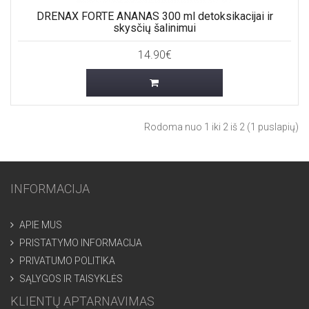
DRENAX FORTE ANANAS 300 ml detoksikacijai ir
skysčių šalinimui
14.90€
Rodoma nuo 1 iki 2 iš 2 (1 puslapių)
INFORMACIJA
APIE MUS
PRISTATYMO INFORMACIJA
PRIVATUMO POLITIKA
SĄLYGOS IR TAISYKLĖS
KLIENTŲ APTARNAVIMAS